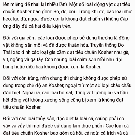
lên miệng để nhai lại nhiều lần). Một số loài động vật đạt tiêu
chuẩn Kosher bao gồm: Bò, dê, cừu. Trong khi đó, các loài như
heo, lạc đà, ngựa, được coi là không đạt chuẩn vì không đáp
ứng đầy đủ cả hai điều kiện trên.
Đối với gia cầm, các loại được phép sử dụng thường là động
vật không săn mồi và đã được thuần hóa. Truyền thống Do
Thái xác định các loại gia cầm đạt tiêu chuẩn Kosher như gà,
vịt, ngỗng và gà tây. Còn những loài chim săn mồi như đại
bàng hoặc diều hâu không được xem là Kosher.
Đối với côn trùng, nhìn chung thì chúng không được phép sử
dụng trong chế độ ăn Kosher, ngoại trừ một số loại châu chấu
đặc biệt. Ngoài ra, các loài bò sát, động vật lưỡng cư và hầu
hết động vật không xương sống cũng bị xem là không đạt
tiêu chuẩn Kosher.
Đối với các loài thủy sản, đặc biệt là loài cá, chúng phải có
vây và vảy thì mới được sử dụng làm thực phẩm. Các loại cá
đạt tiêu chuẩn Kosher bao gồm cá hồi, cá ngừ, cá trích và cá