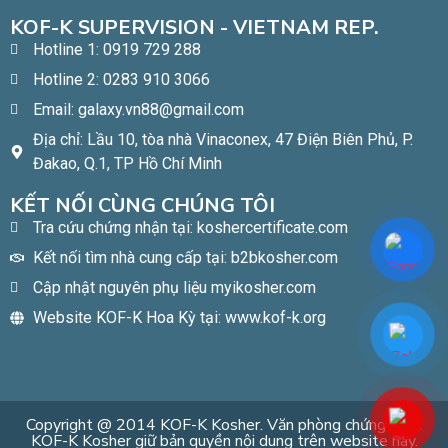
KOF-K SUPERVISION - VIETNAM REP.
Hotline 1: 0919 729 288
Hotline 2: 0283 910 3066
Email: galaxy.vn88@gmail.com
Địa chỉ: Lầu 10, tòa nhà Vinaconex, 47 Điện Biên Phủ, P.
Đakao, Q.1, TP Hồ Chí Minh​
KẾT NỐI CÙNG CHÚNG TÔI
Tra cứu chứng nhận tại: koshercertificate.com
Kết nối tìm nhà cung cấp tại: b2bkosher.com
Cập nhật nguyên phụ liệu myikosher.com
Website KOF-K Hoa Kỳ tại: www.kof-k.org
Copyright @ 2014 KOF-K Kosher. Văn phòng chứng nhận
KOF-K Kosher giữ bản quyền nội dung trên website này.