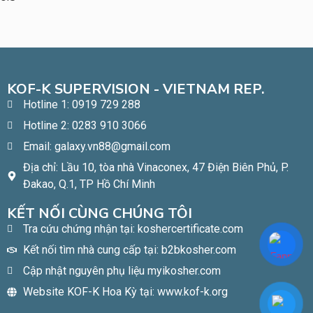
KOF-K SUPERVISION - VIETNAM REP.
Hotline 1: 0919 729 288
Hotline 2: 0283 910 3066
Email: galaxy.vn88@gmail.com
Địa chỉ: Lầu 10, tòa nhà Vinaconex, 47 Điện Biên Phủ, P.
Đakao, Q.1, TP Hồ Chí Minh​
KẾT NỐI CÙNG CHÚNG TÔI
Tra cứu chứng nhận tại: koshercertificate.com
Kết nối tìm nhà cung cấp tại: b2bkosher.com
Cập nhật nguyên phụ liệu myikosher.com
Website KOF-K Hoa Kỳ tại: www.kof-k.org