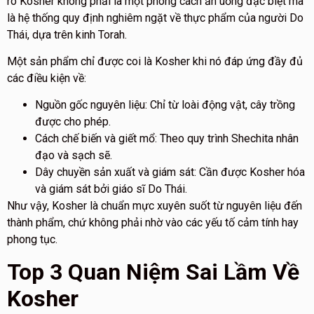
rõ K
osher
không phải là một phong cách ăn uống đặc biệt mà
là
hệ thống quy định nghiêm ngặt về thực phẩm của người Do
Thái
, dựa trên kinh Torah.
Một sản phẩm chỉ được coi là
Kosher
khi nó đáp ứng đầy đủ
các điều kiện về:
Nguồn gốc nguyên liệu: C
hỉ từ loài động vật, cây trồng
được cho phép.
Cách chế biến và giết mổ: T
heo quy trình Shechita nhân
đạo và sạch sẽ.
Dây chuyền sản xuất và giám sát: C
ần được Kosher hóa
và giám sát bởi giáo sĩ Do Thái.
Như vậy, Kosher là chuẩn mực xuyên suốt từ nguyên liệu đến
thành phẩm, chứ không phải nhờ vào các yếu tố cảm tính hay
phong tục.
Top 3 Quan Niệm Sai Lầm Về
Kosher