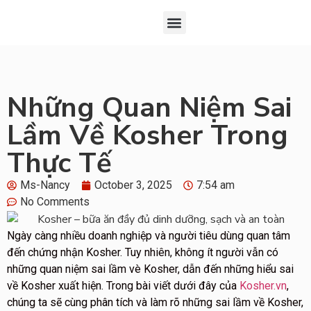
Đăng Ký
Chứng Nhận Kosher
Giới Thiệu Về KOF-K
Những Quan Niệm Sai
Lầm Về Kosher Trong
Thực Tế
Ms-Nancy
October 3, 2025
7:54 am
No Comments
Ngày càng nhiều doanh nghiệp và người tiêu dùng quan tâm
đến chứng nhận Kosher. Tuy nhiên, không ít người vẫn có
những quan niệm sai lầm vè Kosher, dẫn đến những hiểu sai
về Kosher xuất hiện. Trong bài viết dưới đây của
Kosher.vn
,
chúng ta sẽ cùng phân tích và làm rõ những sai lầm về Kosher,