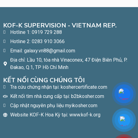
KOF-K SUPERVISION - VIETNAM REP.
Hotline 1: 0919 729 288
Hotline 2: 0283 910 3066
Email: galaxy.vn88@gmail.com
Địa chỉ: Lầu 10, tòa nhà Vinaconex, 47 Điện Biên Phủ, P.
Đakao, Q.1, TP Hồ Chí Minh​
KẾT NỐI CÙNG CHÚNG TÔI
Tra cứu chứng nhận tại: koshercertificate.com
Kết nối tìm nhà cung cấp tại: b2bkosher.com
Cập nhật nguyên phụ liệu myikosher.com
Website KOF-K Hoa Kỳ tại: www.kof-k.org