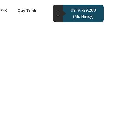
OF-K
Quy Trình
0919.729.288
(Ms.Nancy)