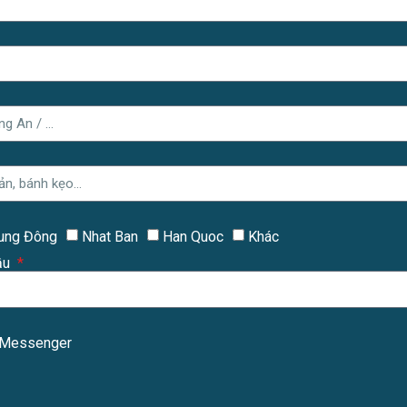
rung Đông
Nhat Ban
Han Quoc
Khác
ầu
Messenger